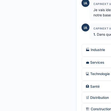
IA
CAPINEXT I
Je vais ide
notre base
IA
CAPINEXT I
1.
Dans quel
🏭 Industrie
💼 Services
💻 Technologie
🏥 Santé
🛒 Distribution
🏗️ Constructio